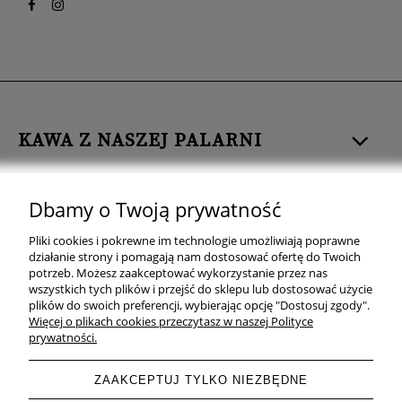
KAWA Z NASZEJ PALARNI
HERBATA
Dbamy o Twoją prywatność
ZDROWA ŻYWNOŚĆ
Pliki cookies i pokrewne im technologie umożliwiają poprawne
działanie strony i pomagają nam dostosować ofertę do Twoich
ZOBACZ TEŻ
potrzeb. Możesz zaakceptować wykorzystanie przez nas
wszystkich tych plików i przejść do sklepu lub dostosować użycie
plików do swoich preferencji, wybierając opcję "Dostosuj zgody".
OBSERWUJ NAS
Więcej o plikach cookies przeczytasz w naszej Polityce
prywatności.
ZAAKCEPTUJ TYLKO NIEZBĘDNE